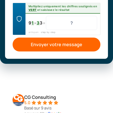
Multipliez uniquement les chiffres soulignés en
VERT
et saisissez le résultat
9
1
×
3
3
=
antispam ·
step by step
Envoyer votre message
CG Consulting
5.0
Basé sur 9 avis