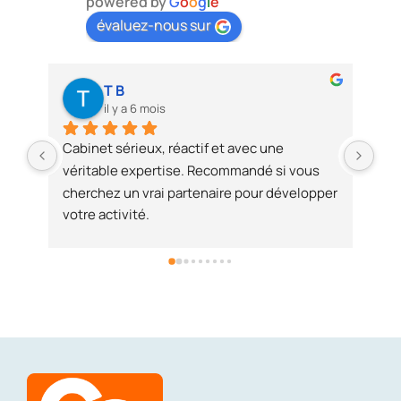
powered by
G
o
o
g
l
e
évaluez-nous sur
Régis Chev
il y a 6 mois
avec une 
De grands professionnels à l'écoute de le
mandé si vous 
clients. Merci pour votre accueil.
e pour développer 