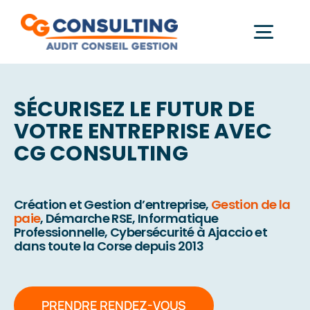
Passer
au
Togg
contenu
Gestion & Paie
Navi
Informatique
SÉCURISEZ LE FUTUR DE
Démarche RSE
VOTRE ENTREPRISE AVEC
CG CONSULTING
Actualités
Formations
Création et Gestion d’entreprise,
Gestion de la
Contact
paie
, Démarche RSE, Informatique
Professionnelle, Cybersécurité à Ajaccio et
À propos
dans toute la Corse depuis 2013
PRENDRE RENDEZ-VOUS