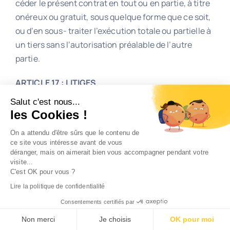
céder le présent contrat en tout ou en partie, à titre
onéreux ou gratuit, sous quelque forme que ce soit,
ou d’en sous- traiter l’exécution totale ou partielle à
un tiers sans l’autorisation préalable de l’autre
partie.
ARTICLE 17 : LITIGES
Salut c'est nous...
Les présents, contrat et conditions générales sont
les Cookies !
soumis au Droit Français. En cas de litige
On a attendu d'être sûrs que le contenu de
concernant la validité, l’exécution, l’interprétation
ce site vous intéresse avant de vous
et/ou la rupture des présents, contrat et Conditions
déranger, mais on aimerait bien vous accompagner pendant votre
Générales, les parties conviennent de s’efforcer de
visite...
C'est OK pour vous ?
résoudre à l’amiable ledit litige dans un délai d’un
Lire la politique de confidentialité
mois à compter de la date de survenance de ce
dernier. A défaut d’accord dans ce délai, la partie la
Consentements certifiés par
plus diligente pourra saisir le tribunal de commerce
Non merci
Je choisis
OK pour moi