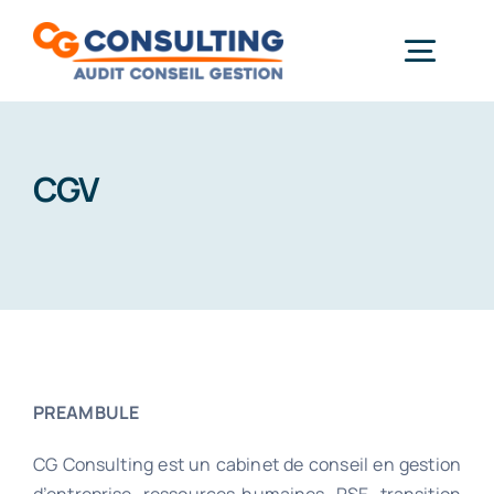
Passer
au
Togg
contenu
Gestion & Paie
Navi
Informatique
CGV
Démarche RSE
Actualités
Formations
Contact
À propos
PREAMBULE
CG Consulting est un cabinet de conseil en gestion