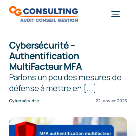
Passer
au
Togg
contenu
Gestion & Paie
Navi
Informatique
Cybersécurité –
Authentification
Démarche RSE
MultiFacteur MFA
Actualités
Parlons un peu des mesures de
Formations
défense à mettre en [...]
Contact
Cybersécurité
22 janvier 2025
À propos