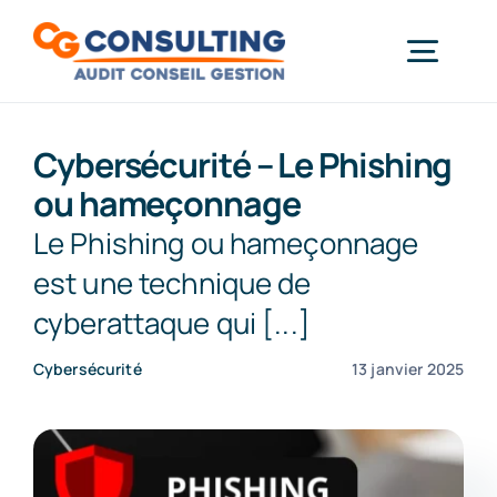
Passer
au
Togg
contenu
Gestion & Paie
Navi
Informatique
Cybersécurité – Le Phishing
ou hameçonnage
Démarche RSE
Le Phishing ou hameçonnage
Actualités
est une technique de
Formations
cyberattaque qui [...]
Contact
Cybersécurité
13 janvier 2025
À propos