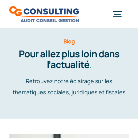
Passer
au
Togg
contenu
Gestion & Paie
Navi
Blog
Informatique
Pour allez plus loin dans
Démarche RSE
l’actualité
.
Actualités
Retrouvez notre éclairage sur les
Formations
thématiques sociales, juridiques et fiscales
Contact
À propos