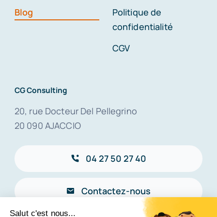
Blog
Politique de
confidentialité
CGV
CG Consulting
20, rue Docteur Del Pellegrino
20 090 AJACCIO
04 27 50 27 40
Contactez-nous
Salut c'est nous...
Connexion
–
eMail