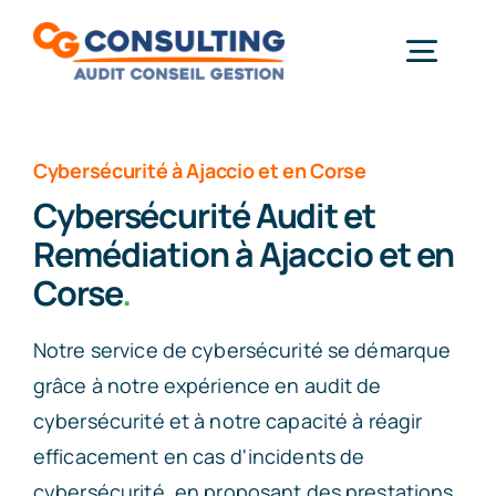
Passer
au
Togg
contenu
Gestion & Paie
Navi
Informatique
Cybersécurité à Ajaccio et en Corse
Démarche RSE
Cybersécurité Audit et
Remédiation à Ajaccio et en
Actualités
Corse
.
Formations
Contact
Notre service de cybersécurité se démarque
grâce à notre expérience en audit de
À propos
cybersécurité et à notre capacité à réagir
efficacement en cas d'incidents de
cybersécurité, en proposant des prestations