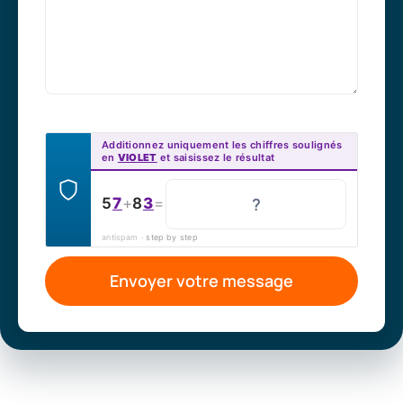
Additionnez uniquement les chiffres soulignés
en
VIOLET
et saisissez le résultat
5
7
+
8
3
=
antispam ·
step by step
Envoyer votre message