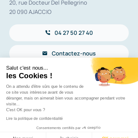
20, rue Docteur Del Pellegrino
20 090 AJACCIO
04 27 50 27 40
Contactez-nous
Salut c'est nous...
Connexion
–
eMail
les Cookies !
On a attendu d'être sûrs que le contenu de
ce site vous intéresse avant de vous
Toggle
Navigation
déranger, mais on aimerait bien vous accompagner pendant votre
© 2026 • Conception et édition CG Consulting •
visite...
Création d’Entreprise à Ajaccio
C'est OK pour vous ?
Lire la politique de confidentialité
Informaticien à Ajaccio
Consentements certifiés par
Remonter