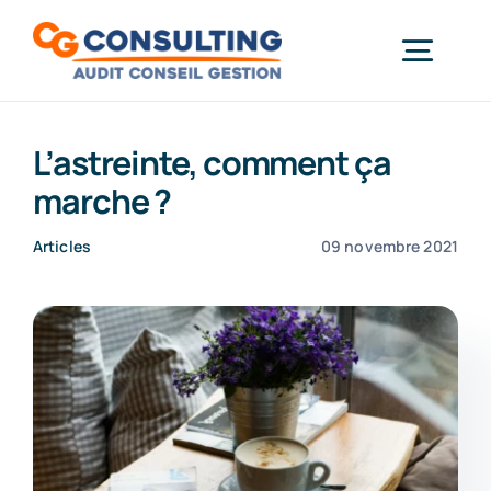
Passer
au
Togg
contenu
Gestion & Paie
Navi
Informatique
L’astreinte, comment ça
marche ?
Démarche RSE
Actualités
Articles
09 novembre 2021
Formations
Contact
À propos